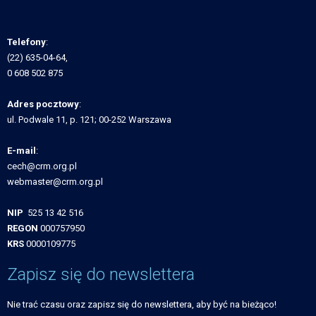
Telefony
:
(22) 635-04-64,
0 608 502 875
Adres pocztowy
:
ul. Podwale 11, p. 121; 00-252 Warszawa
E-mail
:
cech@crm.org.pl
webmaster@crm.org.pl
NIP
525 13 42 516
REGON
000757950
KRS
0000109775
Zapisz się do newslettera
Nie trać czasu oraz zapisz się do newslettera, aby być na bieżąco!