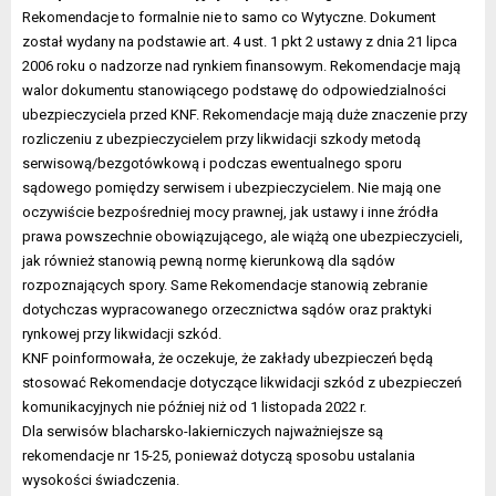
Rekomendacje to formalnie nie to samo co Wytyczne. Dokument
został wydany na podstawie art. 4 ust. 1 pkt 2 ustawy z dnia 21 lipca
2006 roku o nadzorze nad rynkiem finansowym. Rekomendacje mają
walor dokumentu stanowiącego podstawę do odpowiedzialności
ubezpieczyciela przed KNF. Rekomendacje mają duże znaczenie przy
rozliczeniu z ubezpieczycielem przy likwidacji szkody metodą
serwisową/bezgotówkową i podczas ewentualnego sporu
sądowego pomiędzy serwisem i ubezpieczycielem. Nie mają one
oczywiście bezpośredniej mocy prawnej, jak ustawy i inne źródła
prawa powszechnie obowiązującego, ale wiążą one ubezpieczycieli,
jak również stanowią pewną normę kierunkową dla sądów
rozpoznających spory. Same Rekomendacje stanowią zebranie
dotychczas wypracowanego orzecznictwa sądów oraz praktyki
rynkowej przy likwidacji szkód.
KNF poinformowała, że oczekuje, że zakłady ubezpieczeń będą
stosować Rekomendacje dotyczące likwidacji szkód z ubezpieczeń
komunikacyjnych nie później niż od 1 listopada 2022 r.
Dla serwisów blacharsko-lakierniczych najważniejsze są
rekomendacje nr 15-25, ponieważ dotyczą sposobu ustalania
wysokości świadczenia.