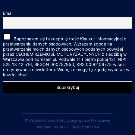
Email
Zapoznałem się i akceptuję treść Klauzuli informacyjnej o
przetwarzaniu danych osobowych. Wyrażam zgodę na
przetwarzanie moich danych osobowych podanych powyżej
przez CECHEM RZEMIOSŁ MOTORYZACYJNYCH z siedzibą w
Warszawie pod adresem ul. Podwale 11 I piętro pokój 121, NIP:
525 13 42 516, REGON 000757950, KRS 0000109775 w celu
otrzymywania newsletteru. Wiem, że mogę tę zgodę wycofać w
każdej chwili.
© Cech Rzemiosł Motoryzacyjnych w Warszawie
Standard WCAG 2.1 na poziomie AA